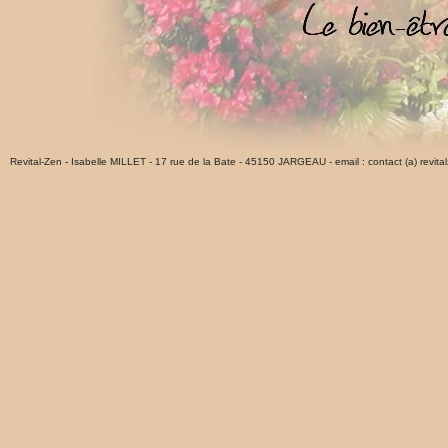
Revital-Zen - Isabelle MILLET - 17 rue de la Bate - 45150 JARGEAU - email : contact (a) revital