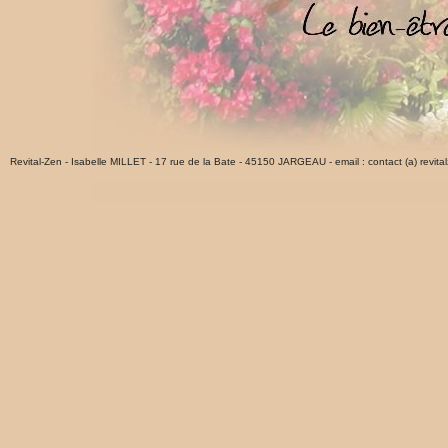
Revital-Zen - Isabelle MILLET - 17 rue de la Bate - 45150 JARGEAU - email : contact (a) revital